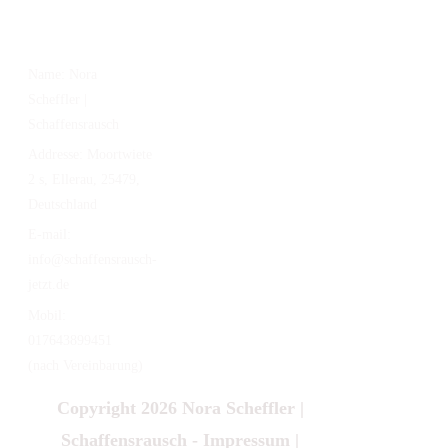
KONTAKT
Name:
Nora
Scheffler |
Schaffensrausch
Addresse:
Moortwiete
2 s, Ellerau, 25479,
Deutschland
E-mail:
info@schaffensrausch-
jetzt.de
Mobil:
017643899451
(nach Vereinbarung)
Copyright 2026
Nora Scheffler |
Schaffensrausch
-
Impressum
|