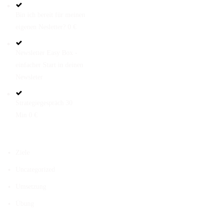
Bin ich bereit für meinen
eigenen Nesletter? 0 €
Newsletter Easy Box -
einfacher Start in deinen
Newsleter
Strategiegespräch 30
Min 0 €
KATEGORIEN
Ziele
Uncategorized
Umsetzung
Übung