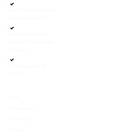
Bin ich bereit für meinen
eigenen Nesletter? 0 €
Newsletter Easy Box -
einfacher Start in deinen
Newsleter
Strategiegespräch 30
Min 0 €
KATEGORIEN
Ziele
Uncategorized
Umsetzung
Übung