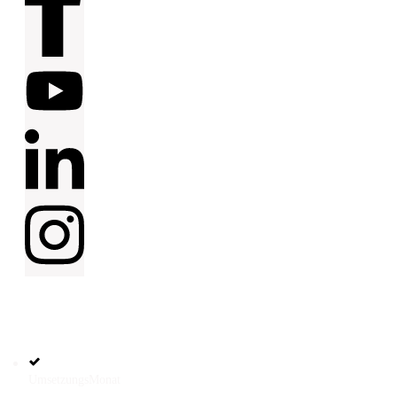
HILFREICHE
LINKS
UmsetzungsMonat