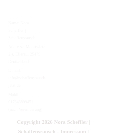
KONTAKT
Name:
Nora
Scheffler |
Schaffensrausch
Addresse:
Moortwiete
2 s, Ellerau, 25479,
Deutschland
E-mail:
info@schaffensrausch-
jetzt.de
Mobil:
017643899451
(nach Vereinbarung)
Copyright 2026
Nora Scheffler |
Schaffensrausch
-
Impressum
|