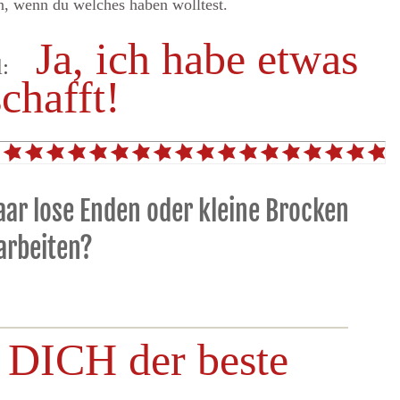
n, wenn du welches haben wolltest.
Ja, ich habe etwas
:
chafft!
paar lose Enden oder kleine Brocken
arbeiten?
r DICH der beste