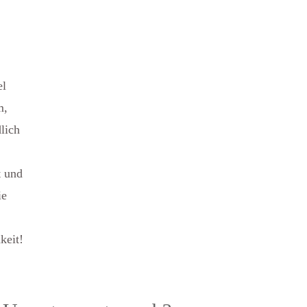
el
m,
lich
t und
ie
keit!