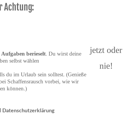
r Achtung:
jetzt oder
Aufgaben berieselt
. Du wirst deine
en selbst wählen
nie!
lls du im Urlaub sein solltest. (Genieße
bei Schaffensrausch vorbei, wie wir
en können.)
I
Datenschutzerklärung