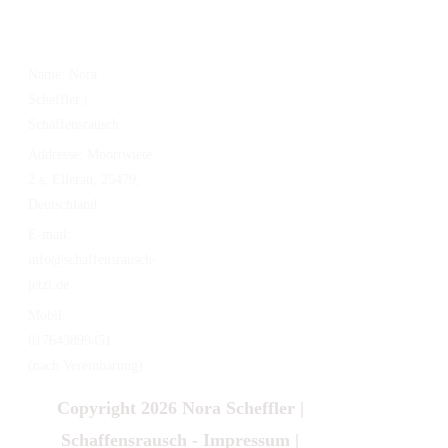
KONTAKT
Name:
Nora
Scheffler |
Schaffensrausch
Addresse:
Moortwiete
2 s, Ellerau, 25479,
Deutschland
E-mail:
info@schaffensrausch-
jetzt.de
Mobil:
017643899451
(nach Vereinbarung)
Copyright 2026
Nora Scheffler |
Schaffensrausch
-
Impressum
|