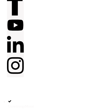
HILFREICHE
LINKS
UmsetzungsMonat