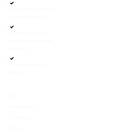
Bin ich bereit für meinen
eigenen Nesletter? 0 €
Newsletter Easy Box -
einfacher Start in deinen
Newsleter
Strategiegespräch 30
Min 0 €
KATEGORIEN
Ziele
Uncategorized
Umsetzung
Übung