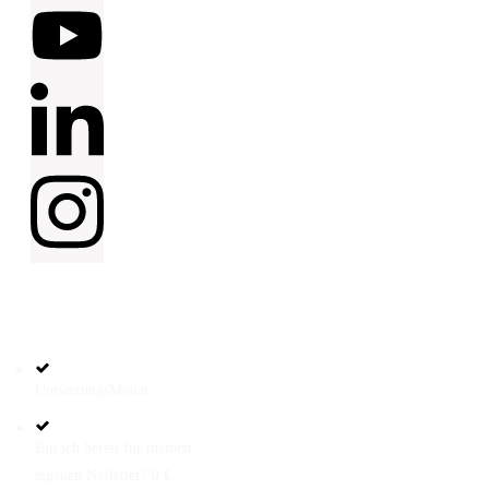
HILFREICHE
LINKS
UmsetzungsMonat
Bin ich bereit für meinen
eigenen Nesletter? 0 €