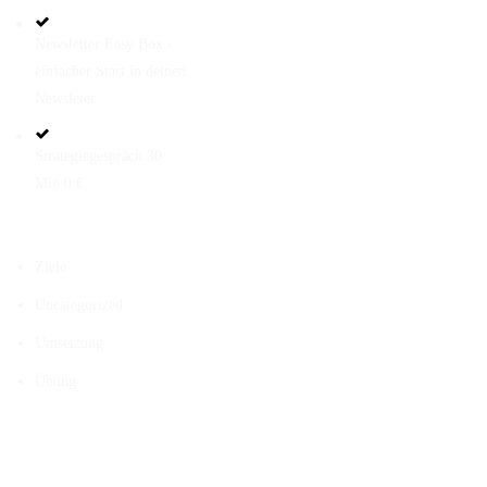
Newsletter Easy Box -
einfacher Start in deinen
Newsleter
Strategiegespräch 30
Min 0 €
KATEGORIEN
Ziele
Uncategorized
Umsetzung
Übung
KONTAKT