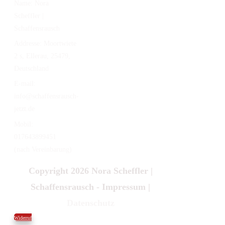
Name:
Nora
Scheffler |
Schaffensrausch
Addresse:
Moortwiete
2 s, Ellerau, 25479,
Deutschland
E-mail:
info@schaffensrausch-
jetzt.de
Mobil:
017643899451
(nach Vereinbarung)
Copyright 2026
Nora Scheffler |
Schaffensrausch
-
Impressum
|
Datenschutz
Widerruf