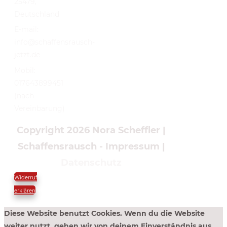
25479,
Deutschland
E-mail:
info@schaffensrausch-
jetzt.de
Mobil:
017643899451
(nach
Vereinbarung)
Copyright 2026
Nora Scheffler |
Schaffensrausch
-
Impressum
|
Datenschutz
Widerruf
erklären
Diese Website benutzt Cookies. Wenn du die Website
weiter nutzt, gehen wir von deinem Einverständnis aus.