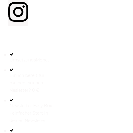
HILFREICHE
LINKS
UmsetzungsMonat
Bin ich bereit für
meinen eigenen
Nesletter? 0 €
Newsletter Easy Box
- einfacher Start in
deinen Newsleter