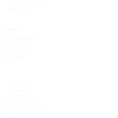
Strategiegespräch
30 Min 0 €
KATEGORIEN
Ziele
Uncategorized
Umsetzung
Übung
KONTAKT
Name:
Nora
Scheffler |
Schaffensrausch
Addresse:
Moortwiete
2 s, Ellerau,