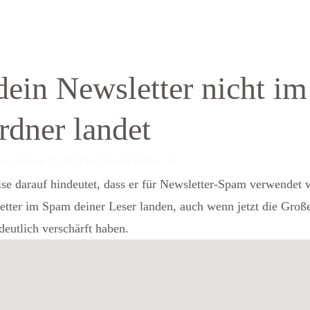
dein Newsletter nicht im
dner landet
on
Februar 21, 2024
by
Nora Scheffler
,
0
etter im Spam deiner Leser landen, auch wenn jetzt die Groß
eutlich verschärft haben.