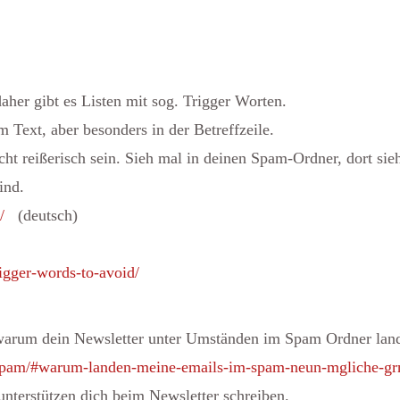
her gibt es Listen mit sog. Trigger Worten.
 Text, aber besonders in der Betreffzeile.
ht reißerisch sein. Sieh mal in deinen Spam-Ordner, dort siehs
ind.
/
(deutsch)
igger-words-to-avoid/
 warum dein Newsletter unter Umständen im Spam Ordner land
-spam/#warum-landen-meine-emails-im-spam-neun-mgliche-gr
 unterstützen dich beim Newsletter schreiben.